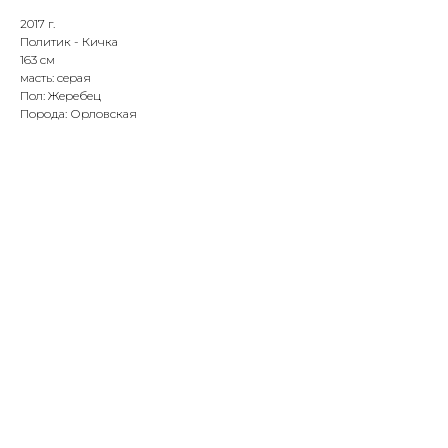
2017 г.
Политик - Кичка
163 см
масть: серая
Пол: Жеребец
Порода: Орловская